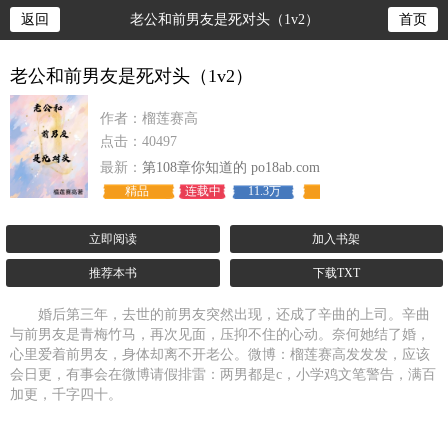
返回
老公和前男友是死对头（1v2）
首页
老公和前男友是死对头（1v2）
作者：榴莲赛高
点击：40497
最新：
第108章你知道的 po18ab.com
精品
连载中
11.3万
立即阅读
加入书架
推荐本书
下载TXT
婚后第三年，去世的前男友突然出现，还成了辛曲的上司。辛曲
与前男友是青梅竹马，再次见面，压抑不住的心动。奈何她结了婚，
心里爱着前男友，身体却离不开老公。微博：榴莲赛高发发发，应该
会日更，有事会在微博请假排雷：两男都是c，小学鸡文笔警告，满百
加更，千字四十。