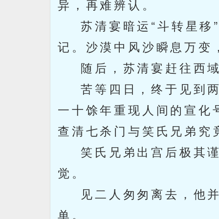
异，再难辨认。
苏清宴暗运“斗转星移”
记。沙漠中风沙瞬息万变
随后，苏清宴赶往西域
苦等四日，终于见到两
一十馀年重现人间的宣化
查清七杀门与笑氏兄弟究
笑氏兄弟出宫后极其谨
觉。
见二人匆匆离去，他并
单。