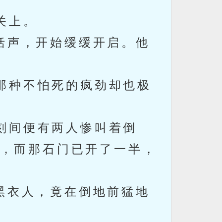
关上。
括声，开始缓缓开启。他
那种不怕死的疯劲却也极
刻间便有两人惨叫着倒
，而那石门已开了一半，
黑衣人，竟在倒地前猛地