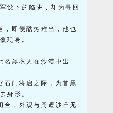
军设下的陷阱，却为寻回
落，即便酷热难当，他也
覆现身。
七名黑衣人在沙漠中出
宫石门将启之际，为首黑
去身形。
闭合，外观与周遭沙丘无