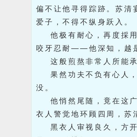
偏不让他寻得踪跡。苏清
爱子，不得不纵身跃入。
他极有耐心，再度採用
咬牙忍耐——他深知，越
这般煎熬非常人所能承
果然功夫不负有心人，
没。
他悄然尾随，竟在这广
衣人警觉地环顾四周，苏
黑衣人审视良久，方开