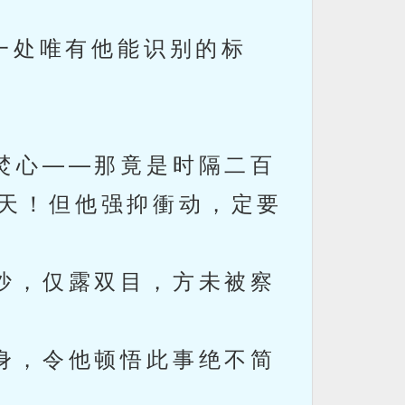
一处唯有他能识别的标
。
焚心——那竟是时隔二百
惊天！但他强抑衝动，定要
沙，仅露双目，方未被察
身，令他顿悟此事绝不简