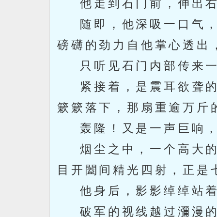
他走到石门前，伸出右
随即，他深吸一口气，
磅礴的劲力自他掌心透出
只听见石门内部传来一阵
紧接着，是震耳欲聋的
簌簌落下，那扇重逾万斤
轰隆！又是一声巨响，
烟尘之中，一个高大的
目开闔间精光四射，正是
他身后，影影绰绰站着
破军的视线越过瀰漫的