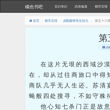
橘色书吧
玄幻奇幻
武侠修真
都市言情
首页
都市言情
貞觀藥孽長生狀元
第五十六
第
貞
在这片无垠的西域沙漠
在，却从过往商旅口中得
商队几乎无人生还。苏清
蝇般四处搜寻，不如守株
他心知七杀门正是故意