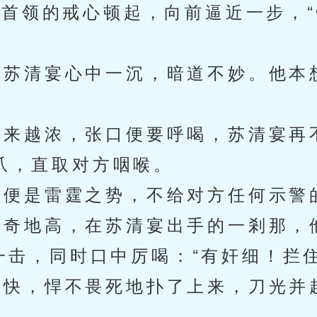
首领的戒心顿起，向前逼近一步，“
苏清宴心中一沉，暗道不妙。他本
来越浓，张口便要呼喝，苏清宴再
爪，直取对方咽喉。
便是雷霆之势，不给对方任何示警
奇地高，在苏清宴出手的一剎那，
一击，同时口中厉喝：“有奸细！拦住
快，悍不畏死地扑了上来，刀光并