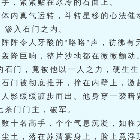
手，紧紧贴在冰冷的石面上。
体内真气运转，斗转星移的心法催
，渗入石门之内。
阵令人牙酸的“咯咯”声，彷彿有
轰隆巨响，整片沙地都在微微颤动
的石门，竟被他以一人之力，硬生生
石门被彻底推开，撞在内壁上，激
人影缓缓踱步而出。他身穿一袭暗
七杀门门主，破军。
数十名高手，个个气息沉凝，如临
尘土，落在苏清宴身上，脸上竟浮