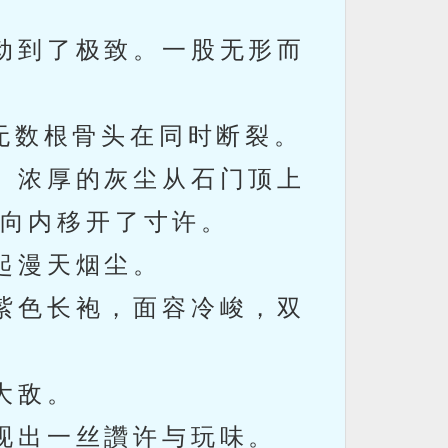
动到了极致。一股无形而
无数根骨头在同时断裂。
。浓厚的灰尘从石门顶上
向内移开了寸许。
起漫天烟尘。
紫色长袍，面容冷峻，双
大敌。
现出一丝讚许与玩味。