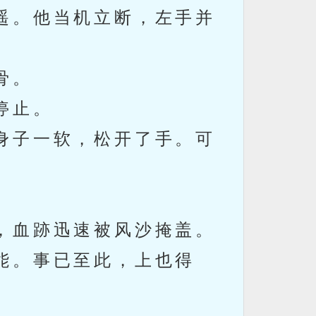
遥。他当机立断，左手并
骨。
停止。
身子一软，松开了手。可
，血跡迅速被风沙掩盖。
能。事已至此，上也得