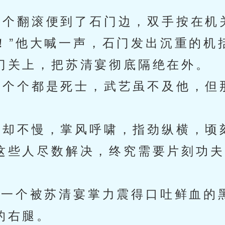
个翻滚便到了石门边，双手按在机
”他大喊一声，石门发出沉重的机
门关上，把苏清宴彻底隔绝在外。
个个都是死士，武艺虽不及他，但
却不慢，掌风呼啸，指劲纵横，顷
这些人尽数解决，终究需要片刻功夫
一个被苏清宴掌力震得口吐鲜血的
的右腿。