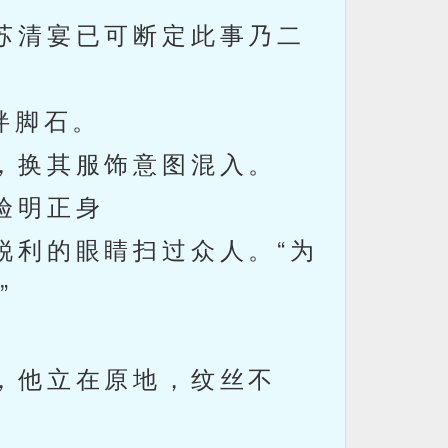
苏清宴已可断定此事乃二
绊脚石。
，换其服饰意图混入。
验明正身
利的眼睛扫过众人。“为
”
，他立在原地，纹丝不