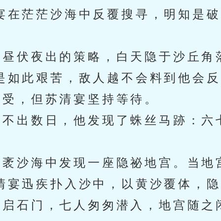
宴在茫茫沙海中反覆搜寻，明知是破
昼伏夜出的策略，白天隐于沙丘角
是如此艰苦，敌人越不会料到他会反
受，但苏清宴坚持等待。
不出数日，他发现了蛛丝马跡：六
袤沙海中发现一座隐祕地宫。当地
清宴迅疾扑入沙中，以黄沙覆体，隐
启石门，七人匆匆潜入，地宫随之