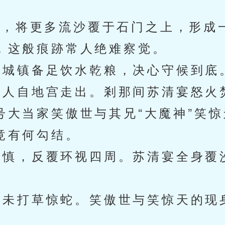
，将更多流沙覆于石门之上，形成
，这般痕跡常人绝难察觉。
城镇备足饮水乾粮，决心守候到底
人自地宫走出。剎那间苏清宴怒火
号大当家笑傲世与其兄“大魔神”笑
竟有何勾结。
慎，反覆环视四周。苏清宴全身覆
未打草惊蛇。笑傲世与笑惊天的现