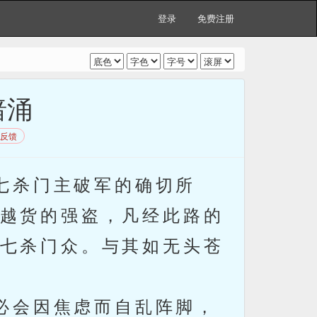
登录
免费注册
暗涌
反馈
七杀门主破军的确切所
越货的强盗，凡经此路的
七杀门众。与其如无头苍
必会因焦虑而自乱阵脚，