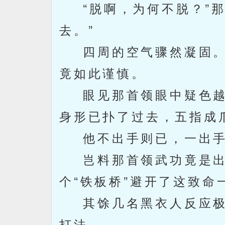
“脱啊，为何不脱？”那
去。”
四周的空气骤然凝固。
竟如此谨慎。
眼见那首领眼中疑色越
身形已扑了过去，五指成
他不出手则已，一出手
岂料那首领武功竟是出
个“铁板桥”避开了这致命
其馀几名黑衣人反应极
打法。