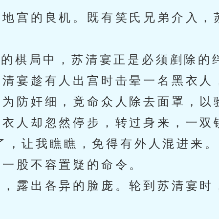
地宫的良机。既有笑氏兄弟介入，
的棋局中，苏清宴正是必须剷除的
清宴趁有人出宫时击晕一名黑衣人
为防奸细，竟命众人除去面罩，以
人却忽然停步，转过身来，一双锐
了，让我瞧瞧，免得有外人混进来。
一股不容置疑的命令。
，露出各异的脸庞。轮到苏清宴时