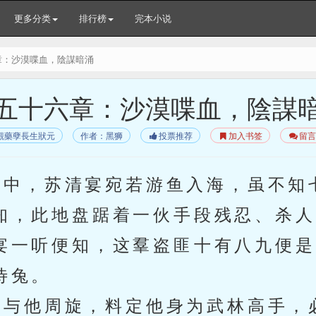
更多分类
排行榜
完本小说
章：沙漠喋血，陰謀暗涌
五十六章：沙漠喋血，陰謀
觀藥孽長生狀元
作者：黑狮
投票推荐
加入书签
留言
中，苏清宴宛若游鱼入海，虽不知
知，此地盘踞着一伙手段残忍、杀人
宴一听便知，这羣盗匪十有八九便是
待兔。
与他周旋，料定他身为武林高手，