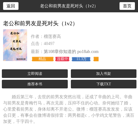
返回
老公和前男友是死对头（1v2）
首页
老公和前男友是死对头（1v2）
作者：榴莲赛高
点击：40497
最新：
第108章你知道的 po18ab.com
精品
连载中
11.3万
立即阅读
加入书架
推荐本书
下载TXT
婚后第三年，去世的前男友突然出现，还成了辛曲的上司。辛曲
与前男友是青梅竹马，再次见面，压抑不住的心动。奈何她结了婚，
心里爱着前男友，身体却离不开老公。微博：榴莲赛高发发发，应该
会日更，有事会在微博请假排雷：两男都是c，小学鸡文笔警告，满百
加更，千字四十。