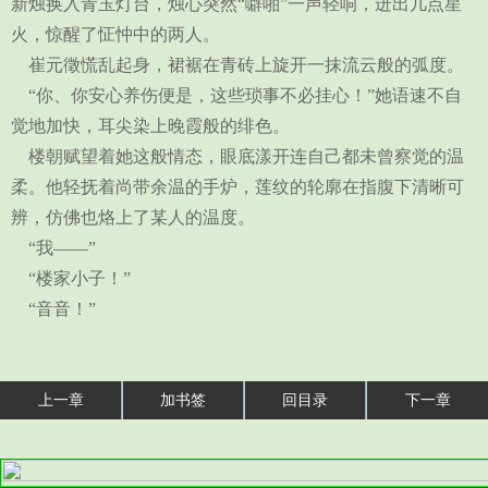
新烛换入青玉灯台，烛心突然“噼啪”一声轻响，迸出几点星
火，惊醒了怔忡中的两人。
崔元徵慌乱起身，裙裾在青砖上旋开一抹流云般的弧度。
“你、你安心养伤便是，这些琐事不必挂心！”她语速不自
觉地加快，耳尖染上晚霞般的绯色。
楼朝赋望着她这般情态，眼底漾开连自己都未曾察觉的温
柔。他轻抚着尚带余温的手炉，莲纹的轮廓在指腹下清晰可
辨，仿佛也烙上了某人的温度。
“我——”
“楼家小子！”
“音音！”
上一章
加书签
回目录
下一章