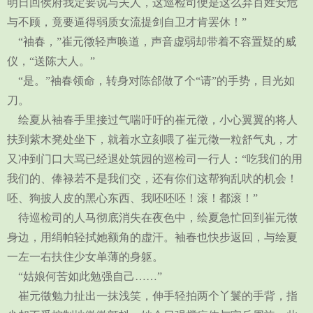
明日回侯府我定要说与夫人，这巡检司便是这么弃百姓安危
与不顾，竟要逼得弱质女流提剑自卫才肯罢休！”
“袖春，”崔元徵轻声唤道，声音虚弱却带着不容置疑的威
仪，“送陈大人。”
“是。”袖春领命，转身对陈郃做了个“请”的手势，目光如
刀。
绘夏从袖春手里接过气喘吁吁的崔元徵，小心翼翼的将人
扶到紫木凳处坐下，就着水立刻喂了崔元徵一粒舒气丸，才
又冲到门口大骂已经退处筑园的巡检司一行人：“吃我们的用
我们的、俸禄若不是我们交，还有你们这帮狗乱吠的机会！
呸、狗披人皮的黑心东西、我呸呸呸！滚！都滚！”
待巡检司的人马彻底消失在夜色中，绘夏急忙回到崔元徵
身边，用绢帕轻拭她额角的虚汗。袖春也快步返回，与绘夏
一左一右扶住少女单薄的身躯。
“姑娘何苦如此勉强自己……”
崔元徵勉力扯出一抹浅笑，伸手轻拍两个丫鬟的手背，指