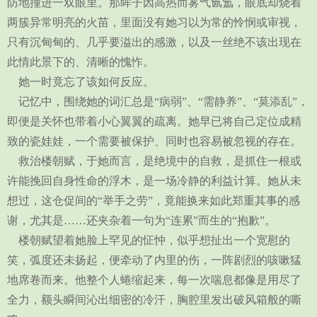
防地撞进一双眼里。那眸子因高热而雾气氤氲，眼底却烧着
两簇异常明亮的火苗，里面没有她习以为常的怜悯或审视，
只有沉甸甸的、几乎要溢出的感激，以及一丝绝不该出现在
此情此景下的、清晰的愧怍。
她一时竟忘了该如何反应。
记忆中，围绕她的词汇总是“病弱”、“需静养”、“莫添乱”，
即便是关怀也带着小心翼翼的疏离。她早已将自己定位成精
致的瓷娃娃，一个需要被保护、同时也容易被忽视的存在。
救治楼朝赋，于她而言，是绝境中的自救，是抓住一根或
许能挽回自身性命的浮木，是一场冷静的利益计算。她从未
想过，这仓促间的“举手之劳”，竟能换来如此郑重其事的感
谢，尤其是……还夹杂着一句为“连累”而生的“抱歉”。
楼朝赋望着她脸上罕见的怔忡，似乎想扯出一个宽慰的
笑，弧度还未扬起，便牵动了内里的伤，一阵剧烈的咳嗽猛
地席卷而来。他整个人蜷缩起来，每一次喘息都像是用尽了
全力，额头瞬间沁出细密的冷汗，胸腔里发出破风箱般的嘶