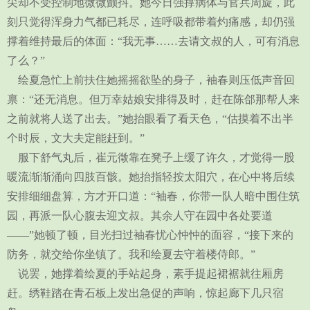
尖却不受控制地微微颤抖。她今日强撑病体与官兵周旋，此
刻只觉得浑身力气都已耗尽，连呼吸都带着灼痛感，却仍强
撑着维持最后的体面：“我无事……去请文叔的人，可有消息
了么？”
绘夏急忙上前扶住她摇摇欲坠的身子，袖春则压低声音回
禀：“还无消息。但万幸姑娘安排得及时，赶在陈郃那帮人来
之前就将人送了出去。”她抬眼看了看天色，“估摸着不出半
个时辰，文大夫定能赶到。”
服下舒气丸后，崔元徵靠在凳子上缓了许久，才觉得一股
暖流渐渐涌向四肢百骸。她抬指轻按太阳穴，在心中将后续
安排细细盘算，方才开口道：“袖春，你带一队人暗中围住筑
园，再派一队心腹去迎文叔。其余人守在园中各处要道
——”她顿了顿，目光扫过袖春忧心忡忡的面容，“接下来的
防务，就交给你坐镇了。我和绘夏去守着楼侍郎。”
说罢，她撑着绘夏的手站起身，素手提起裙裾就往厢房
赶。绣鞋踏在青石板上发出急促的声响，惊起廊下几只宿