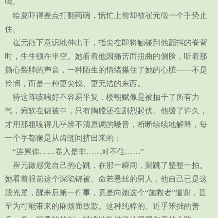
鸣。
绘夏吓得差点打翻药碗，慌忙上前却被崔元徵一个手势止
住。
崔元徵下意识地伸出手，指尖在即将触碰到他颤抖的脊背
时，生生顿在半空。她看着他因痛苦而扭曲的侧脸，听着那
撕心裂肺的声音，一种陌生的情绪攥住了她的心脏——不是
怜悯，而是一种更尖锐、更无措的东西。
待这阵咳喘好不容易平复，楼朝赋像是被抽干了所有力
气，瘫软在锦被中，只有胸膛还在剧烈起伏。他缓了许久，
才用那粗嘎得几乎辨不清原调的嗓音，断断续续地解释，每
一个字都像是从齿缝间挤出来的：
“连累你……卷入是非……对不住……”
崔元徵感觉自己的心跳，在那一瞬间，漏跳了整整一拍。
她看着眼前这个深陷锦被、命若悬丝的男人，他自己已是这
般光景，醒来后第一件事，竟是向她这个“施救者”道谢，甚
至为可能带来的麻烦而致歉。这种纯粹的、近乎笨拙的善