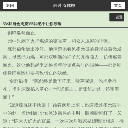
返回
醉时·春拂柳
首页
设置
33:我自会周旋VS我绝不让你涉险
关灯
剑鸣戛然而止。
大
园中只剩下火把燃烧的噼啪声，和众人压抑的呼吸。
中
陈郃额角渗出冷汗。他清楚地看见崔元徵的身形在微微发
小
颤，显然已力竭，可那双明澈的眸子却亮得骇人，仿佛燃着
幽火。这让他想起平远侯当年沙场点兵时的眼神——那是即
便身陷重围也要与敌偕亡的决绝。
“全部后撤！”陈郃终是败下阵来，哑声喝道。他抱拳行
礼，指甲深深掐入掌心：“惊扰郡主，是陈郃之过，还望海
涵！”
“知道惊扰还不快滚！”袖春疾步上前，迅速接过崔元徵手
中的剑。当她触到少女冰冷颤抖的手时，眼圈瞬间红了，又
道：“陈大人好大的官威，一次两次对我家姑娘咄咄相逼，待