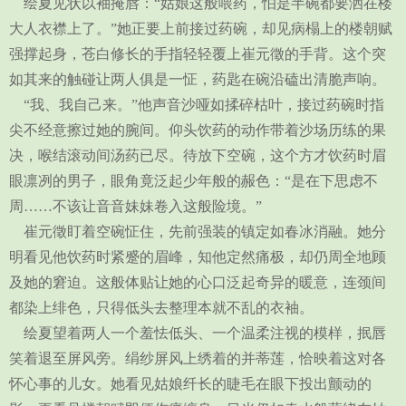
绘夏见状以袖掩唇：“姑娘这般喂药，怕是半碗都要洒在楼
大人衣襟上了。”她正要上前接过药碗，却见病榻上的楼朝赋
强撑起身，苍白修长的手指轻轻覆上崔元徵的手背。这个突
如其来的触碰让两人俱是一怔，药匙在碗沿磕出清脆声响。
“我、我自己来。”他声音沙哑如揉碎枯叶，接过药碗时指
尖不经意擦过她的腕间。仰头饮药的动作带着沙场历练的果
决，喉结滚动间汤药已尽。待放下空碗，这个方才饮药时眉
眼凛冽的男子，眼角竟泛起少年般的赧色：“是在下思虑不
周……不该让音音妹妹卷入这般险境。”
崔元徵盯着空碗怔住，先前强装的镇定如春冰消融。她分
明看见他饮药时紧蹙的眉峰，知他定然痛极，却仍周全地顾
及她的窘迫。这般体贴让她的心口泛起奇异的暖意，连颈间
都染上绯色，只得低头去整理本就不乱的衣袖。
绘夏望着两人一个羞怯低头、一个温柔注视的模样，抿唇
笑着退至屏风旁。绢纱屏风上绣着的并蒂莲，恰映着这对各
怀心事的儿女。她看见姑娘纤长的睫毛在眼下投出颤动的