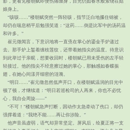
影，更看见楼朝赋即便伤痛缠身，目光仍如春水般萦绕在姑
娘身上。
“咳咳……”楼朝赋突然一阵轻咳，指节泛白地攥住锦被，
却仍在喘息稍平后勉强笑道：“这药……倒是比军中的汤药温
和许多。”
崔元徵闻言，下意识地将一直焏在掌心的鎏金手炉递过
去。那手炉上錾着缠枝莲纹，还带着她指尖的温度。待意识
到此举过于亲昵，想要收回时，楼朝赋已用未受伤的左手轻
轻接过。他的指尖不经意擦过她的掌心，那触感如春蝶振
翅，在她心间漾开细密的涟漪。
“明日……”崔元徵忽然低声开口，在楼朝赋温润的目光中
顿了顿，才继续道：“明日若巡检司的人再来，你也不必忧
心，我自会周旋——”
“不可！”楼朝赋急声打断，因动作太急牵动了伤口，却仍
强撑着道：“我绝不能……再让你涉险。”
他声音虽虚弱，语气却异常坚定。屏风后，绘夏正将一支