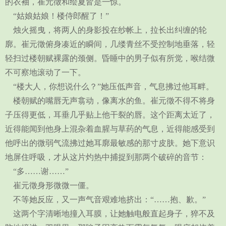
的衣袖，崔元徵和绘夏皆是一惊。
“姑娘姑娘！楼侍郎醒了！”
烛火摇曳，将两人的身影投在纱帐上，拉长出纠缠的轮
廓。崔元徵俯身凑近的瞬间，几缕青丝不受控制地垂落，轻
轻扫过楼朝赋裸露的颈侧。昏睡中的男子似有所觉，喉结微
不可察地滚动了一下。
“楼大人，你想说什么？”她压低声音，气息拂过他耳畔。
楼朝赋的嘴唇无声翕动，像离水的鱼。崔元徵不得不将身
子压得更低，耳垂几乎贴上他干裂的唇。这个距离太近了，
近得能闻到他身上混杂着血腥与草药的气息，近得能感受到
他呼出的微弱气流拂过她耳廓最敏感的那寸皮肤。她下意识
地屏住呼吸，才从这片灼热中捕捉到那两个破碎的音节：
“多……谢……”
崔元徵身形微微一僵。
不等她反应，又一声气音艰难地挤出：“……抱、歉。”
这两个字清晰地撞入耳膜，让她触电般直起身子，猝不及