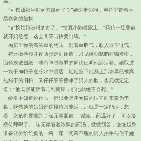
鸟。
“可按照那半帖药方熬药了？”她边走边问，声音里带着不
易察觉的颤抖。
“都按姑娘吩咐的办了。”绘夏小跑着跟上，“药侍一炷香前
就开始熬煮，这会儿应当快要出锅。”
厢房里弥漫着浓重的药味，混着血腥气，教人透不过气。
崔元徵叁步并作两步走到床前，只见楼朝赋躺在锦被中，
面色灰败如纸，唯有胸膛微弱的起伏证明他还活着。她取过
一块干净帕子在冷水中浸透，轻轻换下他额上那块早已被高
热烤干的旧帕，又仔仔细细擦净了男人的脸，崔元徵定定
道：“他既然能活着走到南塘，那他就绝不会死。”
绘夏不知道说什么，但只要是崔元徵的话它向来奉为圭
臬，既然她的姑娘说这楼侍郎能活，那就是一定能活，想
着，女孩将要端到了崔元徵面前，“姑娘，药温好了，可以给
楼侍郎喝了。”崔元徵看着浓黑的药汤，微微颔首，慢慢起身
准备让位给绘夏的一瞬，床上闭幕不醒的男人抬手勾住了她