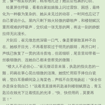
意，像一根柔软的刺，精准地扎进了她层层包裹的心防。
绘夏屏住呼吸，看着自家姑娘脸上闪过震惊、困惑，最终
化为一种极为复杂的、她从未见过的动容，一时间也忘记了
自己要说什么。屋内只剩下烛火轻微的噼啪声，和楼朝赋沉
重而艰难的呼吸声，交织成一张无形的网，将这一刻的静默
拉得无比漫长。
片刻后，崔元徵忽然深吸一口气，像是要驱散某种不自
在。她移开目光，不再看那双过于明亮的眼睛，再开口时，
声线已恢复了一贯的清冷质地，但若细听，尾音里却带着一
丝极细微的、连她自己都未曾察觉的微颤：
“楼大人不必挂心…”崔元徵话音未落，执匙的指尖忽的一
颤，药碗在掌心晃出细微的涟漪。她慌忙用双手捧住白瓷
碗，莹白耳垂瞬间染上海棠色，声线不自觉地扬起：“保全你
亦是保全我自己！”说着竟直接将药匙凑到楼朝赋唇边，青玉
匙沿在烛光下泛着慌乱的光泽，“快、快些用药，莫要再
言！”