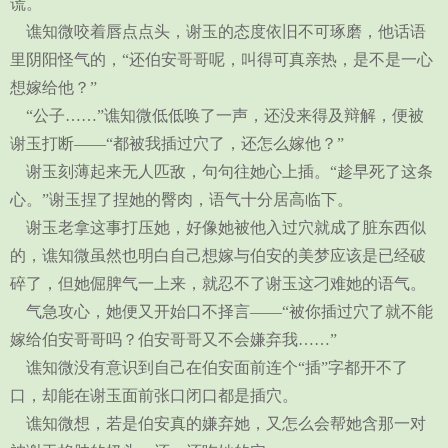
谎。
谯知微咬着唇点点头，谢玉的态度依旧不可琢磨，他话语
里阴阳怪气的，“还伯安哥哥呢，叫得可真亲热，是不是一心
想嫁给他？”
“公子……”谯知微低低唤了一声，还没来得及辩解，便被
谢玉打断——“都被我插过穴了，还怎么嫁他？”
谢玉刻薄起来无人匹敌，句句往她心上插。“趁早死了这条
心。”谢玉捏了捏她的臀肉，语气十分居高临下。
谢玉老拿这事打压她，好像她被他入过穴就成了脏东西似
的，谯知微虽然也明白自己想嫁与伯安的美梦应该是已经破
碎了，但她倔脾气一上来，就忍不了谢玉这刁难她的语气。
气急攻心，她便又开始口不择言——“被你插过穴了就不能
嫁给伯安哥哥吗？伯安哥哥又不会嫌弃我……”
谯知微没有意识到自己在伯安面前连个“插”字都开不了
口，却能在谢玉面前张口闭口都是插穴。
谯知微想，若是伯安真的嫌弃她，又怎么会帮她含那一对