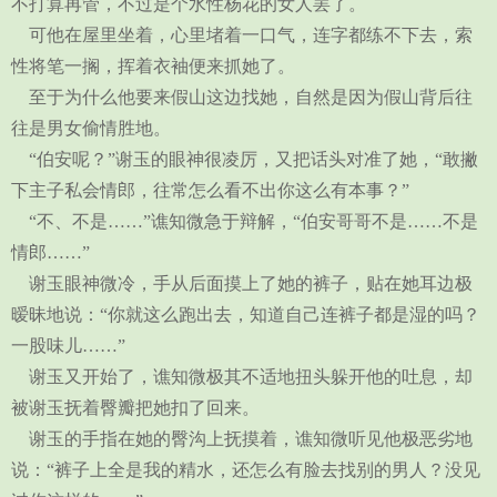
不打算再管，不过是个水性杨花的女人罢了。
可他在屋里坐着，心里堵着一口气，连字都练不下去，索
性将笔一搁，挥着衣袖便来抓她了。
至于为什么他要来假山这边找她，自然是因为假山背后往
往是男女偷情胜地。
“伯安呢？”谢玉的眼神很凌厉，又把话头对准了她，“敢撇
下主子私会情郎，往常怎么看不出你这么有本事？”
“不、不是……”谯知微急于辩解，“伯安哥哥不是……不是
情郎……”
谢玉眼神微冷，手从后面摸上了她的裤子，贴在她耳边极
暧昧地说：“你就这么跑出去，知道自己连裤子都是湿的吗？
一股味儿……”
谢玉又开始了，谯知微极其不适地扭头躲开他的吐息，却
被谢玉抚着臀瓣把她扣了回来。
谢玉的手指在她的臀沟上抚摸着，谯知微听见他极恶劣地
说：“裤子上全是我的精水，还怎么有脸去找别的男人？没见