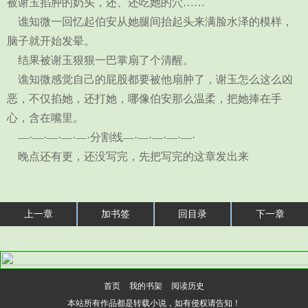
被谢玉掐肿的奶头，还、还吃她的穴……
谯知微一回忆起伯安从她腿间抬起头来满脸水泽的模样，
脑子就开始发晕。
结果被谢玉狠狠一巴掌扇了个清醒。
谯知微感觉自己的屁股都要被他扇肿了，谢玉怎么这么凶
恶，不仅掐她，还打她，哪像伯安那么温柔，把她捧在手
心，含在嘴里。
—·—·—·—·—·分割线—·—·—·—·—·
晚点还有更，还没写完，先把写完的这章发出来
上一章
加书签
回目录
下一章
首页
我的书架
阅读历史
本站所有作品都是转载小说，如有侵权请告知！