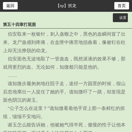
返回
【np】扰龙
首页
设置
第五十四章打屁股
关灯
伯安取来一枚银针，刺入蛊蝮之中，黑色的血瞬间冒了出
大
来。龙尸蛊感到疼痛，在盒匣中痛苦地扭曲着，像被钉在柱
中
上却无法挣脱的幼龙。
小
伯安面色无波地取了一管蛊血，既然涎液的效果不够，那
就用更烈的血。无论如何，知微都只能是他的。
……
谯知微步履匆匆地往院子走，途径一方园景的时候，假山
后忽地窜出一人捉住了她的手。谯知微吓了一跳，却发现是
面色阴沉的谢玉。
“公子怎么在这里？”谯知微看着他手背上那一条鲜红的抓
痕，惴惴不安地问。
谢玉怎么能告诉她，他被她气得半死，傲慢的性子让他本