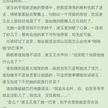
过你这样的……”
谢玉的手指嵌进她的臀缝中，把那层薄薄的裤料也戳了进
去，绸裤紧紧贴在臀瓣上，勾勒出一个浑圆的形状，然后谢
玉在上面轻轻地扇了下，谯知微的眼圈儿立马就红了。
见她一副委屈得不行的样子，谢玉更加硬了心肠，一连扇
了好几下，臀肉在他的掌下可怜地弹着，却无处可躲。
任谁经过了这里，都会疑惑这假山后面怎么会传来“啪啪
啪”的巴掌声。
眼瞧着谯知微不说话，谢玉又冷声问：“伯安呢？你跟他做
什么去了？”
谯知微的屁股火辣辣的疼，纵然伯安只是帮她洗了洗穴，
谯知微并不是故意要让他舔的，可这些密事哪能告诉谢玉，
谢玉知道了不把她的屁股打开花？
谯知微磕磕巴巴地撒谎说：“我追出去时，伯、伯安哥哥早
就走没影儿了，我也没、没找着他……”
“是么？”谢玉又扇了她一巴掌，似乎在查验她是否在说